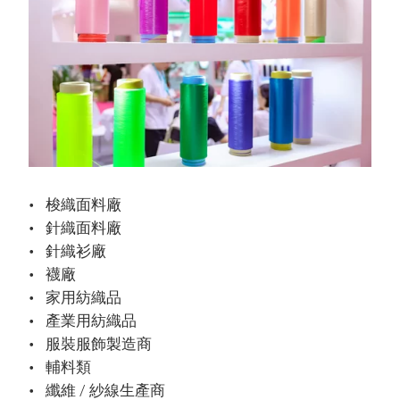
梭織面料廠
針織面料廠
針織衫廠
襪廠
家用紡織品
產業用紡織品
服裝服飾製造商
輔料類
纖維 / 紗線生產商