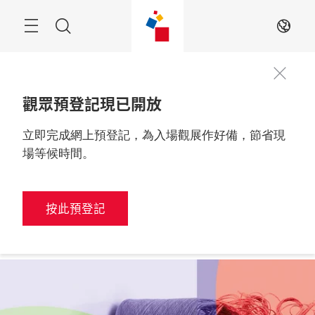
跳
過
搜
ZH
索
觀眾預登記現已開放
立即完成網上預登記，為入場觀展作好備，節省現
更多資訊
2026年6月9至11日

中國，深圳
場等候時間。
按此預登記