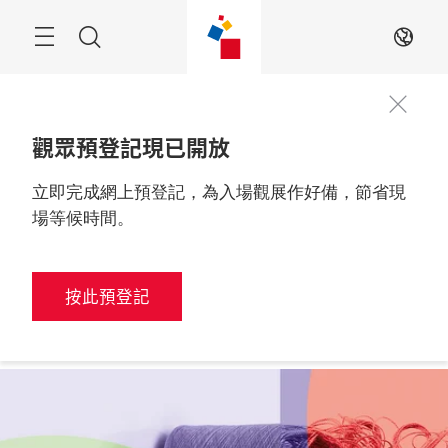
跳
過
搜
ZH
索
觀眾預登記現已開放
立即完成網上預登記，為入場觀展作好備，節省現
更多資訊
2026年6月9至11日

中國，深圳
場等候時間。
按此預登記