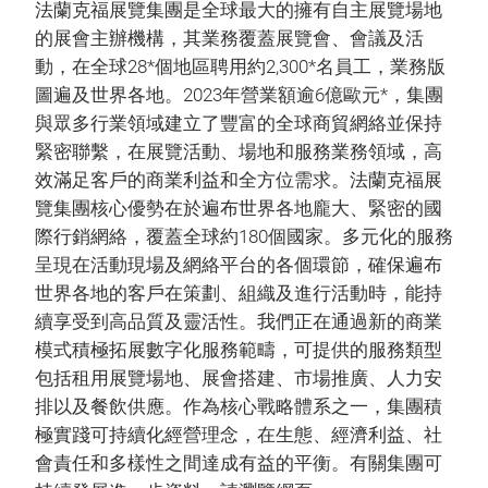
法蘭克福展覽集團是全球最大的擁有自主展覽場地
的展會主辦機構，其業務覆蓋展覽會、會議及活
動，在全球28*個地區聘用約2,300*名員工，業務版
圖遍及世界各地。2023年營業額逾6億歐元*，集團
與眾多行業領域建立了豐富的全球商貿網絡並保持
緊密聯繫，在展覽活動、場地和服務業務領域，高
效滿足客戶的商業利益和全方位需求。法蘭克福展
覽集團核心優勢在於遍布世界各地龐大、緊密的國
際行銷網絡，覆蓋全球約180個國家。多元化的服務
呈現在活動現場及網絡平台的各個環節，確保遍布
世界各地的客戶在策劃、組織及進行活動時，能持
續享受到高品質及靈活性。我們正在通過新的商業
模式積極拓展數字化服務範疇，可提供的服務類型
包括租用展覽場地、展會搭建、市場推廣、人力安
排以及餐飲供應。作為核心戰略體系之一，集團積
極實踐可持續化經營理念，在生態、經濟利益、社
會責任和多樣性之間達成有益的平衡。有關集團可