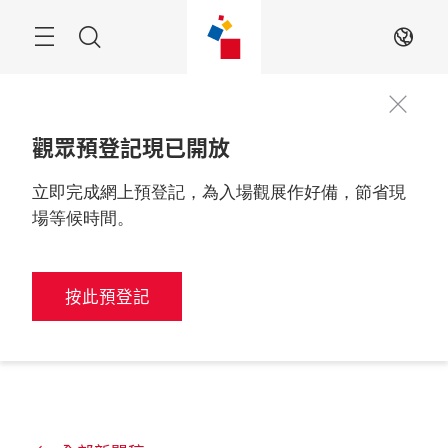
跳
過
搜
ZH
索
觀眾預登記現已開放
立即完成網上預登記，為入場觀展作好備，節省現
場等候時間。
按此預登記