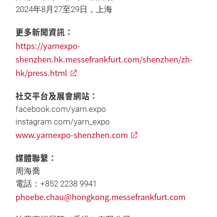
2024年8月27至29日，上海
更多新聞資訊：
https://yarnexpo-
shenzhen.hk.messefrankfurt.com/shenzhen/zh-
hk/press.html
社交平台及展會網站：
facebook.com/yarn.expo
instagram.com/yarn_expo
www.yarnexpo-shenzhen.com
媒體聯繫：
周海喬
電話：+852 2238 9941
phoebe.chau@hongkong.messefrankfurt.com