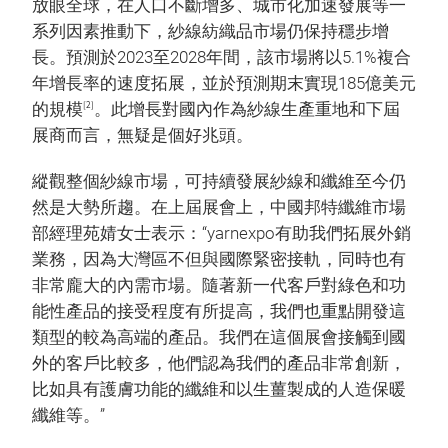
放眼全球，在人口不斷增多、城市化加速發展等一
系列因素推動下，紗線紡織品市場仍保持穩步增
長。預測於2023至2028年間，該市場將以5.1%複合
年增長率的速度拓展，並於預測期末實現185億美元
[2]
的規模
。此增長對國內作為紗線生產重地和下屆
展商而言，無疑是個好兆頭。
縱觀整個紗線市場，可持續發展紗線和纖維至今仍
然是大勢所趨。在上屆展會上，中國邦特纖維市場
部經理苑婧女士表示：“yarnexpo有助我們拓展外銷
業務，因為大灣區不但與國際緊密接軌，同時也有
非常龐大的內需市場。隨著新一代客戶對綠色和功
能性產品的接受程度有所提高，我們也重點開發這
類型的較為高端的產品。我們在這個展會接觸到國
外的客戶比較多，他們認為我們的產品非常創新，
比如具有護膚功能的纖維和以生薑製成的人造保暖
纖維等。”