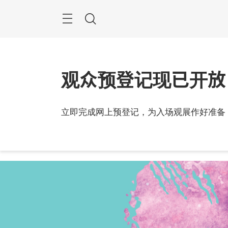
跳
过
搜
索
观众预登记现已开放
2026
立即完成网上预登记，为入场观展作好准备
中国